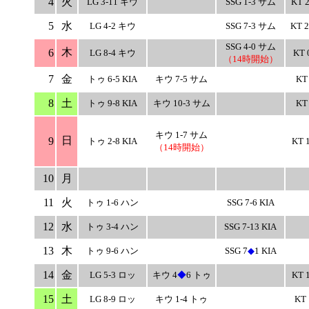
4
火
LG 3-11 キウ
SSG 1-3 サム
KT 
5
水
LG 4-2 キウ
SSG 7-3 サム
KT 
SSG 4-0 サム
木
6
LG 8-4 キウ
KT 
（14時開始）
7
金
トゥ 6-5 KIA
キウ 7-5 サム
KT
8
土
トゥ 9-8 KIA
キウ 10-3 サム
KT
キウ 1-7 サム
日
9
トゥ 2-8 KIA
KT 
（14時開始）
10
月
11
火
トゥ 1-6 ハン
SSG 7-6 KIA
12
水
トゥ 3-4 ハン
SSG 7-13 KIA
13
木
トゥ 9-6 ハン
SSG 7
◆
1 KIA
14
金
LG 5-3 ロッ
キウ 4
◆
6 トゥ
KT 
15
土
LG 8-9 ロッ
キウ 1-4 トゥ
KT 