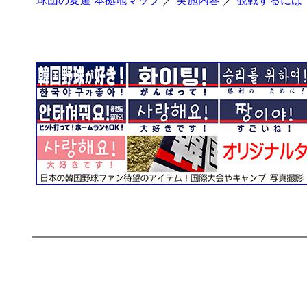
球団の変遷 本拠地マップ
／
実施内容
／
観戦するには