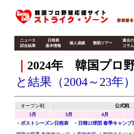
ニュース
日程表
過去の
個人成績
観戦ツアー
試合結果
基本情報
コラム
｜
2024年 韓国プ
と結果（2004～23年
オープン戦
公式戦
3月
3月
4月
・
ポストシーズン日程表
・
日韓22球団 春季キャンプ