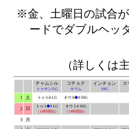
※金、土曜日の試合
ードでダブルヘッダ
（詳しくは
チャムシル
コチョク
インチョン
ス
トゥサン
/
LG
キウム
SSG
1
土
トゥ 5-8 LG
キウ 0
◆
9 SSG
トゥ 1
◆
9 LG
キウ 2-6 SSG
日
2
（14時開始）
（14時開始）
3
月