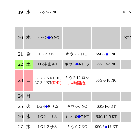
水
19
トゥ 5-7 NC
KT 
木
20
トゥ 2
◆
0 NC
KT 
21
金
LG 2-3 KT
キウ 5-2 ロッ
SSG 2
◆
3 NC
22
土
LG(中止)KT
キウ 1
◆
6 ロッ
SSG 12-4 NC
キウ 2-10 ロッ
LG 7-2 KT(DH1)
日
23
SSG 6-18 NC
LG 3-4 KT
(DH2)
（14時開始）
24
月
25
火
LG 4
◆
0 サム
キウ 6-5 NC
SSG 1-6 KT
26
水
LG 2-1 サム
キウ 10
◆
7 NC
SSG 10-5 KT
27
木
LG 1-2 サム
キウ 9-7 NC
SSG 8
◆
16 KT