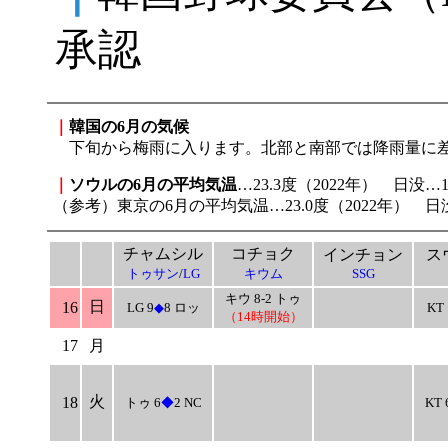
承認
｜
韓国の6月の気候
下旬から梅雨に入ります。北部と南部では降雨量に差
｜
ソウルの6月の平均気温
…23.3度（2022年） 日没…1
（参考）東京の6月の平均気温…23.0度（2022年） 日没
チャムシル
コチョク
インチョン
ス
トゥサン
/
LG
キウム
SSG
キウ 8-2 トゥ
日
16
LG 9
◆
8 ロッ
KT 
（14時開始）
17
月
火
18
トゥ 6
◆
2 NC
KT 