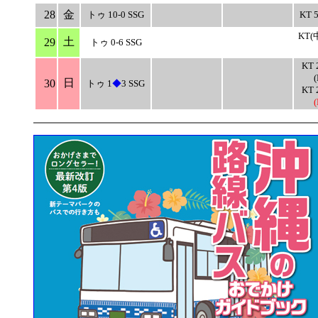
28
金
トゥ 10-0 SSG
KT 
KT(
土
29
トゥ 0-6 SSG
KT 
日
30
トゥ 1
◆
3 SSG
KT 