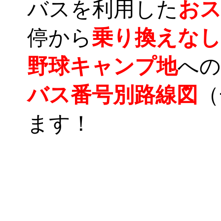
バスを利用した
お
停から
乗り換えなし
野球キャンプ地
への
バス番号別路線図
（
ます！