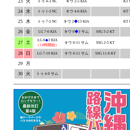
23
火
トゥ 4-3 NC
キウ 2-5 KIA
KT 
24
水
トゥ 1-3 NC
キウ 4-6 KIA
KT 
25
木
トゥ 7-3 NC
キウ 2
◆
13 KIA
KT 
26
金
LG 7-6 KIA
キウ 0
◆
3 サム
SSG 5-2 KT
LG 6
◆
3 KIA
土
27
キウ 0-11 サム
SSG 2-5 KT
（14時開始）
28
日
LG 7-10 KIA
キウ 6-11 サム
SSG 11-6 KT
29
月
30
火
トゥ 4-0 サム