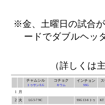
※金、土曜日の試合
ードでダブルヘッダ
（詳しくは
チャムシル
コチョク
インチョン
ス
トゥサン
/
LG
キウム
SSG
1
月
2
火
LG 5-7 NC
SSG 13-6 トゥ
KT 