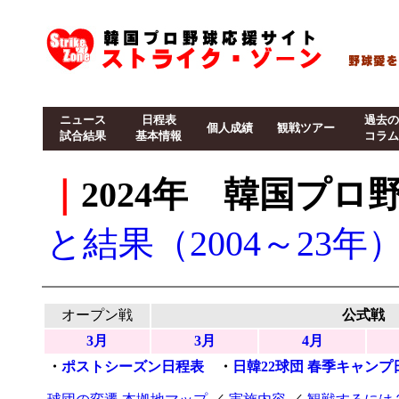
ニュース
日程表
過去の
個人成績
観戦ツアー
試合結果
基本情報
コラム
｜
2024年 韓国プ
と結果（2004～23年
オープン戦
公式戦
3月
3月
4月
・
ポストシーズン日程表
・
日韓22球団 春季キャンプ