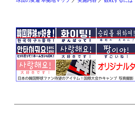
球団の変遷 本拠地マップ
／
実施内容
／
観戦するには