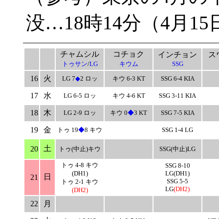
没…18時14分（4月15
チャムシル
コチョク
インチョン
ス
トゥサン
/
LG
キウム
SSG
16
火
LG 7
◆
2 ロッ
キウ 6-3 KT
SSG 6-4 KIA
17
水
LG 6-5 ロッ
キウ 4-6 KT
SSG 3-11 KIA
18
木
LG 2-9 ロッ
キウ 0
◆
3 KT
SSG 7-5 KIA
19
金
トゥ 19
◆
8 キウ
SSG 1-4 LG
土
20
トゥ(中止)キウ
SSG(中止)LG
トゥ 4-8 キウ
SSG 8-10
(DH1)
LG(DH1)
日
21
SSG 5-5
トゥ 2-1 キウ
LG
(DH2)
(DH2)
22
月