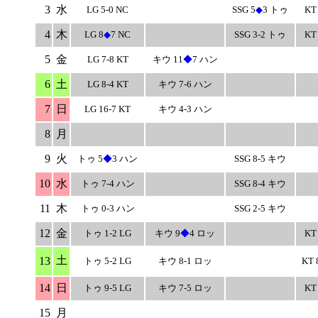
3
水
LG 5-0 NC
SSG 5
◆
3 トゥ
KT 
4
木
LG 8
◆
7 NC
SSG 3-2 トゥ
KT 
5
金
LG 7-8 KT
キウ 11
◆
7 ハン
6
土
LG 8-4 KT
キウ 7-6 ハン
7
日
LG 16-7 KT
キウ 4-3 ハン
8
月
9
火
トゥ 5
◆
3 ハン
SSG 8-5 キウ
10
水
トゥ 7-4 ハン
SSG 8-4 キウ
11
木
トゥ 0-3 ハン
SSG 2-5 キウ
12
金
トゥ 1-2 LG
キウ 9
◆
4 ロッ
KT 
土
13
トゥ 5-2 LG
キウ 8-1 ロッ
KT 
14
日
トゥ 9-5 LG
キウ 7-5 ロッ
KT 
15
月