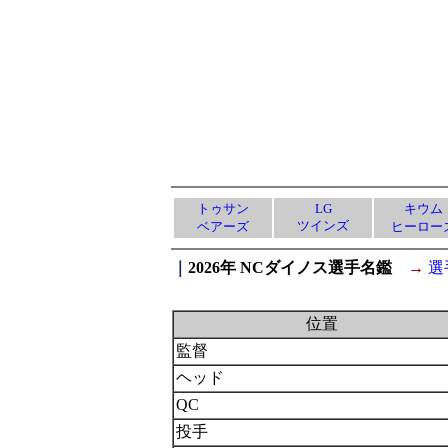
トゥサン
LG
キウム
ツインズ
ベアーズ
ヒーロー
｜
2026年 NCダイノス選手名鑑
→
選
位置
監督
ヘッド
QC
投手