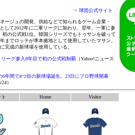
⇒
球団公式サイト
ネージュの開発、供給などで知られるゲーム企業・
として2012年に二軍リーグに加わり、翌年、一軍に参
年、初の公式戦1位。韓国シリーズでもトゥサンを破って
10年までロッテが準本拠地として使用していたマサン。
地に完成の新球場を使用している。
リーグ参入8年目で初の公式戦制覇
（Yahoo!ニュース
の6年間で4つ目の新球場誕生。23日にプロ野球開幕
/24
）
-
ット
Home
Visitor