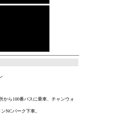
ン
所から100番バスに乗車、チャンウォ
ォンNCパーク下車。