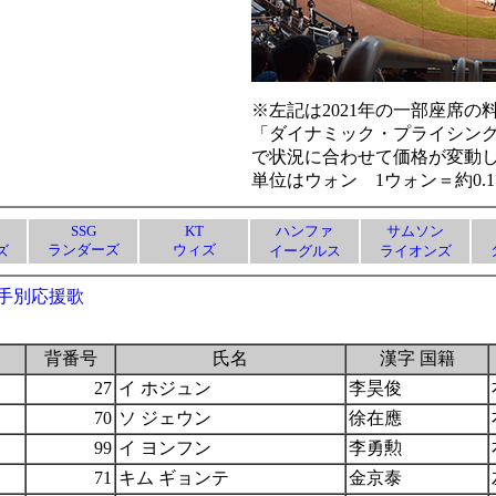
※左記は2021年の一部座席の
「ダイナミック・プライシン
で状況に合わせて価格が変動
単位はウォン 1ウォン＝約0.1
SSG
KT
ハンファ
サムソン
ランダーズ
ウィズ
ズ
イーグルス
ライオンズ
手別応援歌
背番号
氏名
漢字 国籍
27
イ ホジュン
李昊俊
70
ソ ジェウン
徐在應
99
イ ヨンフン
李勇勲
71
キム ギョンテ
金京泰