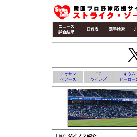
ニュース
日程表
選手検索
チ
試合結果
トゥサン
LG
キウム
ツインズ
ベアーズ
ヒーロー
｜
NC ダイノス紹介