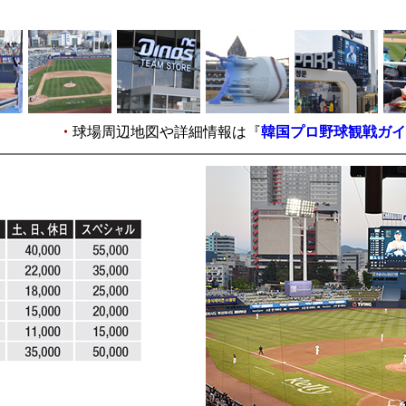
-
-
-
-
-
・
球場周辺地図や詳細情報は『
韓国プロ野球観戦ガイド