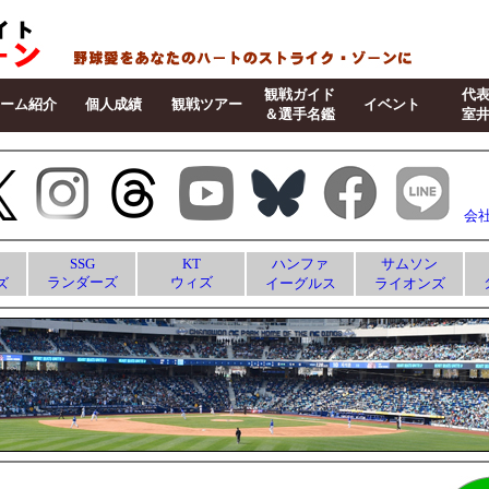
観戦ガイド
代
ーム紹介
個人成績
観戦ツアー
イベント
＆選手名鑑
室
会
SSG
KT
ハンファ
サムソン
ランダーズ
ウィズ
ズ
イーグルス
ライオンズ