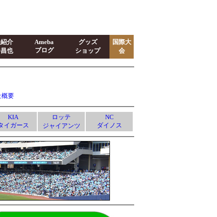
表紹介
Ameba
グッズ
国際大
ブログ
井昌也
ショップ
会
社概要
KIA
ロッテ
NC
タイガース
ダイノス
ジャイアンツ