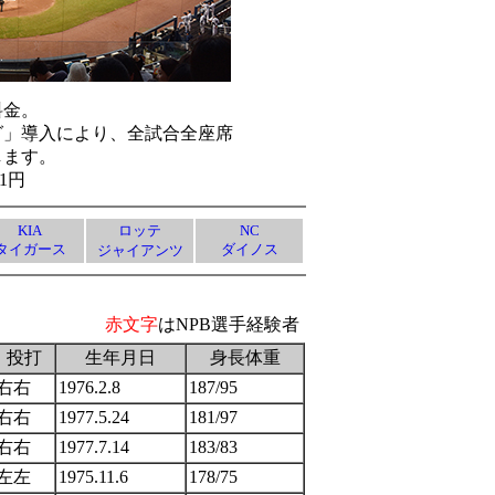
料金。
グ」導入により、全試合全座席
します。
1円
KIA
ロッテ
NC
タイガース
ダイノス
ジャイアンツ
赤文字
はNPB選手経験者
投打
生年月日
身長体重
右右
1976.2.8
187/95
右右
1977.5.24
181/97
右右
1977.7.14
183/83
左左
1975.11.6
178/75