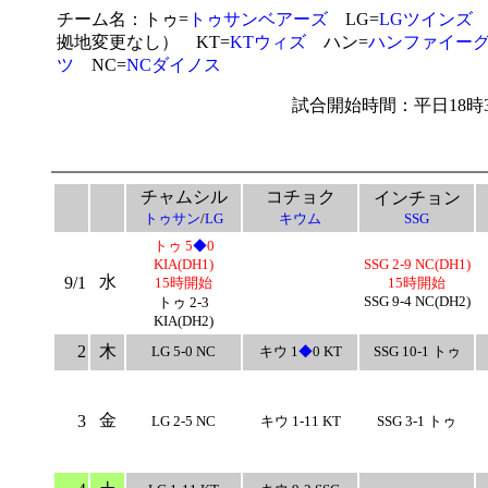
チーム名：トゥ=
トゥサンベアーズ
LG=
LGツインズ
拠地変更なし） KT=
KTウィズ
ハン=
ハンファイー
ツ
NC=
NCダイノス
試合開始時間：平日18時
チャムシル
コチョク
インチョン
トゥサン
/
LG
キウム
SSG
トゥ 5
◆
0
KIA(DH1)
SSG 2-9 NC(DH1)
水
9/1
15時開始
15時開始
SSG 9-4 NC(DH2)
トゥ 2-3
KIA(DH2)
2
木
LG 5-0 NC
キウ 1
◆
0 KT
SSG 10-1 トゥ
金
3
LG 2-5 NC
キウ 1-11 KT
SSG 3-1 トゥ