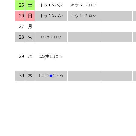
25
土
トゥ 1-5 ハン
キウ 6-12 ロッ
26
日
トゥ 5-3 ハン
キウ 11-2 ロッ
27
月
28
火
LG 5-2 ロッ
水
29
LG(中止)ロッ
30
木
LG 12
◆
4 トゥ