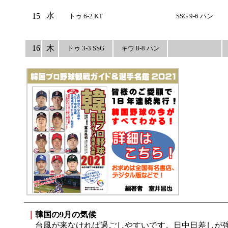
水
15
トゥ 6-2 KT
SSG 9-6 ハン
16
木
トゥ 3-3 SSG
キウ 8-8 ハン
｜
韓国の9月の気候
台風が来なければ過ごしやすいです。日中日差しが強