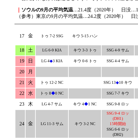
｜
ソウルの9月の平均気温
…21.4度（2020年） 日没…1
（参考）東京の9月の平均気温…24.2度（2020年） 日没
金
17
トゥ 7-2 SSG
キウ 5-15 ハン
18
土
LG 6-9 KIA
キウ 3-3 トゥ
SSG 4-9 サム
19
日
LG 4
◆
3 KIA
キウ 0-6 トゥ
SSG 4-4 サム
20
月
21
火
トゥ 12-2 NC
SSG 13
◆
10 キウ
22
水
トゥ 8
◆
0 NC
SSG 7-7 キウ
23
木
LG 4-7 サム
キウ 4
◆
1 NC
SSG 9-8 ロッ
SSG 9-4 ロッ
(DH1)
金
24
LG 11-3 サム
キウ 3-2 NC
15時開始
SSG 6-6 ロッ
(DH2)