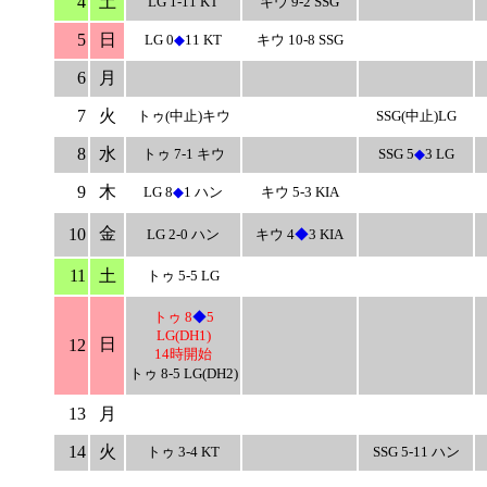
4
土
LG 1-11 KT
キウ 9-2 SSG
5
日
LG 0
◆
11 KT
キウ 10-8 SSG
6
月
7
火
トゥ(中止)キウ
SSG(中止)LG
8
水
トゥ 7-1 キウ
SSG 5
◆
3 LG
9
木
LG 8
◆
1 ハン
キウ 5-3 KIA
金
10
LG 2-0 ハン
キウ 4
◆
3 KIA
11
土
トゥ 5-5 LG
トゥ 8
◆
5
LG(DH1)
日
12
14時開始
トゥ 8-5 LG(DH2)
13
月
14
火
トゥ 3-4 KT
SSG 5-11 ハン