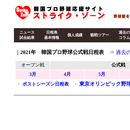
ニュース
日程表
過去の
個人成績
観戦ツアー
試合結果
基本情報
コラム
｜
2021年 韓国プロ野球公式戦日程表
⇒
過去の
オープン戦
公式戦
3月
4月
5月
東京オリンピック野
・
ポストシーズン日程表
・