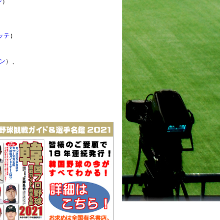
ン
）
ッテ
）
ン
）、