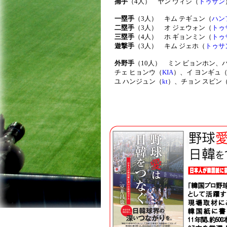
捕手
（4人） ヤン ウィジ（
トゥサン
一塁手
（3人） キム テギュン（
ハン
二塁手
（3人） オ ジェウォン（
トゥ
三塁手
（4人） ホ ギョンミン（
トゥ
遊撃手
（3人） キム ジェホ（
トゥサ
外野手
（10人） ミン ビョンホン、
チェ ヒョンウ（
KIA
）、イ ヨンギュ
ユ ハンジュン（
kt
）、チョン スビン