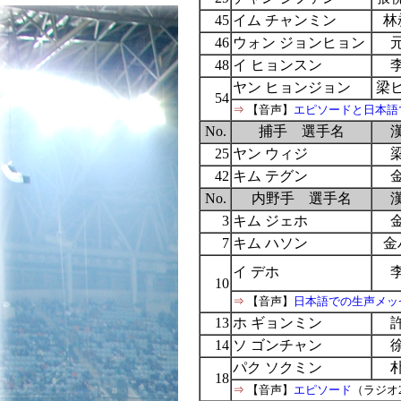
45
イム チャンミン
林
46
ウォン ジョンヒョン
48
イ ヒョンスン
ヤン ヒョンジョン
梁
54
⇒
【音声】
エピソードと日本語
No.
捕手 選手名
25
ヤン ウィジ
42
キム テグン
No.
内野手 選手名
3
キム ジェホ
7
キム ハソン
金
イ デホ
10
⇒
【音声】
日本語での生声メッ
13
ホ ギョンミン
14
ソ ゴンチャン
パク ソクミン
18
⇒
【音声】
エピソード
（ラジオ2