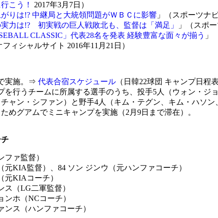
に行こう！
2017年3月7日）
がりは!? 中継局と大統領問題がＷＢＣに影響
」（スポーツナビ 
実力は!? 初実戦の巨人戦敗北も、監督は「満足」
」（スポーツ
BASEBALL CLASSIC」代表28名を発表 経験豊富な面々が揃う
」
ィシャルサイト 2016年11月21日）
縄で実施。⇒
代表合宿スケジュール
（日韓22球団 キャンプ日程
プを行うチームに所属する選手のうち、投手5人（ウォン・ジ
チャン・シファン）と野手4人（キム・テグン、キム・ハソン
ためグアムでミニキャンプを実施（2月9日まで滞在）。
-
ーチ
ハンファ監督）
（元KIA監督）、84 ソン ジンウ（元ハンファコーチ）
（元KIAコーチ）
ドンス（LG二軍監督）
ピョンホ（NCコーチ）
グァンス（ハンファコーチ）