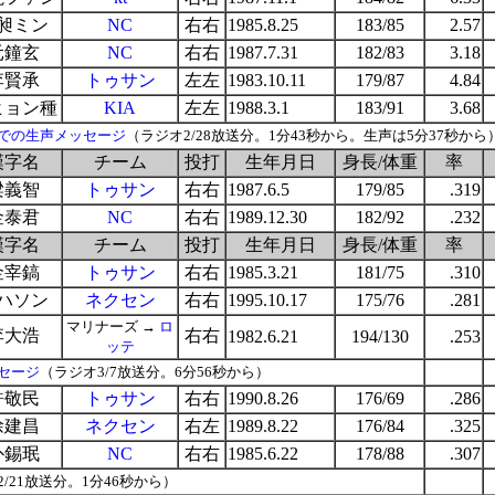
昶ミン
NC
右右
1985.8.25
183/85
2.57
元鐘玄
NC
右右
1987.7.31
182/83
3.18
李賢承
トゥサン
左左
1983.10.11
179/87
4.84
ヒョン種
KIA
左左
1988.3.1
183/91
3.68
での生声メッセージ
（ラジオ2/28放送分。1分43秒から。生声は5分37秒から
漢字名
チーム
投打
生年月日
身長/体重
率
梁義智
トゥサン
右右
1987.6.5
179/85
.319
金泰君
NC
右右
1989.12.30
182/92
.232
漢字名
チーム
投打
生年月日
身長/体重
率
金宰鎬
トゥサン
右右
1985.3.21
181/75
.310
ハソン
ネクセン
右右
1995.10.17
175/76
.281
マリナーズ →
ロ
李大浩
右右
1982.6.21
194/130
.253
ッテ
セージ
（ラジオ3/7放送分。6分56秒から）
許敬民
トゥサン
右右
1990.8.26
176/69
.286
徐建昌
ネクセン
右左
1989.8.22
176/84
.325
朴錫珉
NC
右右
1985.6.22
178/88
.307
/21放送分。1分46秒から）