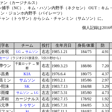
ファン（カージナルス）
ン捕手（NC）、キム・ハソン内野手（ネクセン） OUT：キム
カン・ジョンホ内野手（パイレーツ）
ンチャン（トゥサン）からシム・チャンミン（サムソン）に。
個人記録は2016
-
漢字名
チーム
投打
生年月日
身長/体重
防
禹奎珉
右右
1985.1.21
184/75
4.91
LG
→
サムソン
セージ
（ラジオ2/21放送分。5分21秒から）
千葉ロッテ → 警
帶ウン
右左
1989.3.23
188/86
7.20
察
林昌勇
KIA
右右
1976.6.4
180/75
4.37
昌ミン
サムソン
右右
1993.2.1
185/86
2.97
朴熙洙
SK
左左
1983.7.13
184/88
3.29
車雨燦
左左
1987.5.31
185/80
4.73
サムソン
→
LG
呉昇桓
カージナルス
右右
1982.7.15
178/92
1.92
張元準
トゥサン
左左
1985.7.31
184/85
3.32
視ファン
kt
右右
1987.11.1
184/82
6.33