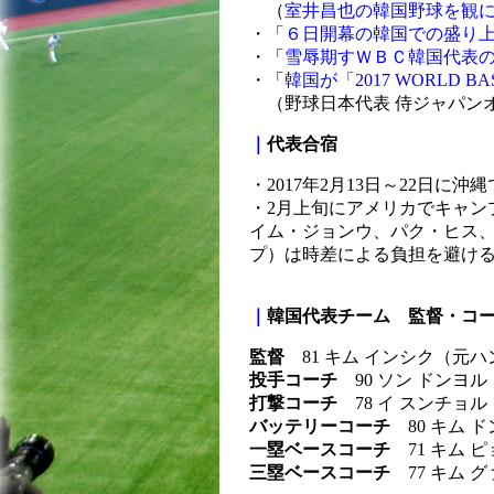
（
室井昌也の韓国野球を観
・「
６日開幕の韓国での盛り上
・「
雪辱期すＷＢＣ韓国代表の
・「
韓国が「2017 WORLD 
（野球日本代表 侍ジャパンオフ
｜
代表合宿
・2017年2月13日～22日に沖
・2月上旬にアメリカでキャン
イム・ジョンウ、パク・ヒス、
プ）は時差による負担を避ける
｜
韓国代表チーム 監督・コ
監督
81 キム インシク（元
投手コーチ
90 ソン ドンヨル
打撃コーチ
78 イ スンチョル
バッテリーコーチ
80 キム 
一塁ベースコーチ
71 キム 
三塁ベースコーチ
77 キム 