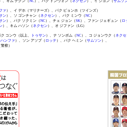
）、キム テグン（
NC
）、パク トンウォン（
ネクセン
）、イ ジヨン（
サムソ
ファ
）、イ デホ（マリナーズ）、パク ピョンホ（ツインズ）
サン
）、ソ ゴンチャン（
ネクセン
）、パク ミンウ（
NC
）
サン
）、パク ソクミン（
NC
）、チェ ジョン（
SK
）、ファン ジェギュン（
ロ
ン
）、キム ハソン（
ネクセン
）、オ ジファン（LG）
パク コンウ（以上、
トゥサン
）、ナ ソンボム（
NC
）、コ ジョンウク（
ネクセ
（
ハンファ
）、ソン アソプ（
ロッテ
）、パク ヘミン（
サムソン
）、
（警察）
-
-