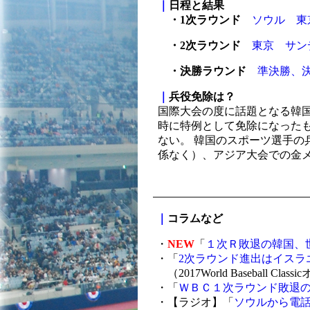
｜
日程と結果
・1次ラウンド
ソウル
東
・2次ラウンド
東京
サン
・決勝ラウンド
準決勝、
｜
兵役免除は？
国際大会の度に話題となる韓
時に特例として免除になったも
ない。 韓国のスポーツ選手の
係なく）、アジア大会での金
｜
コラムなど
・
NEW
「
１次Ｒ敗退の韓国、
・「
2次ラウンド進出はイスラ
（2017World Baseball Cl
・「
ＷＢＣ１次ラウンド敗退
・【ラジオ】「
ソウルから電