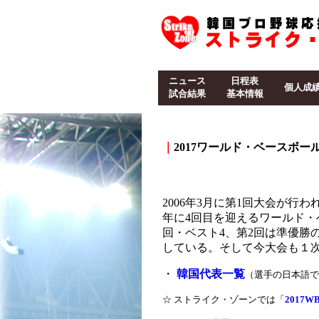
ニュース
日程表
個人成
試合結果
基本情報
｜
2017ワールド・ベースボ
2006年3月に第1回大会が行わ
年に4回目を迎えるワールド・
回・ベスト4、第2回は準優勝
している。そして今大会も１
・
韓国代表一覧
（選手の日本語で
☆ ストライク・ゾーンでは「
2017