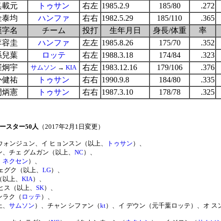
呉載元
トゥサン
右左
1985.2.9
185/80
.272
金泰均
ハンファ
右右
1982.5.29
185/110
.365
漢字名
チーム
投打
生年月日
身長/体重
率
李容圭
ハンファ
左左
1985.8.26
175/70
.352
孫兒葉
ロッテ
右左
1988.3.18
174/84
.323
崔炯宇
右左
1983.12.16
179/106
.376
サムソン
→
KIA
朴健祐
トゥサン
右右
1990.9.8
184/80
.335
閔炳憲
トゥサン
右右
1987.3.10
178/78
.325
-
ースター50人
（2017年2月1日変更）
 ウォンジュン、イ ヒョンスン（以上、
トゥサン
）、
ン、チェ グムガン（以上、
NC
）、
、
ネクセン
）、
ジェグク（以上、
LG
）、
（以上、
KIA
）、
 ヒス（以上、
SK
）、
ンラク（
ロッテ
）、
上、
サムソン
）、チャン シファン（
kt
）、イ デウン（元千葉ロッテ）、オ 