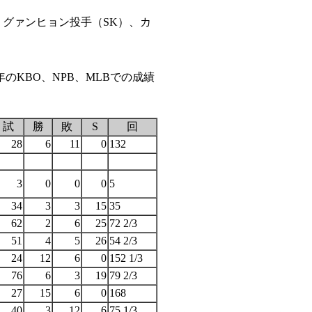
・グァンヒョン投手（SK）、カ
年のKBO、NPB、MLBでの成績
試
勝
敗
S
回
28
6
11
0
132
3
0
0
0
5
34
3
3
15
35
62
2
6
25
72 2/3
51
4
5
26
54 2/3
24
12
6
0
152 1/3
76
6
3
19
79 2/3
27
15
6
0
168
40
3
12
6
75 1/3