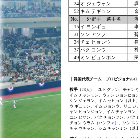
24
オ ジェウォン
52
キム テギュン
No.
外野手 選手名
15
イ ヨンギュ
31
ソン アソプ
34
チェ ヒョンウ
37
パク コンウ
49
ミン ビョンホン
｜
韓国代表チーム プロビジョナルロ
投手
（23人）
ユ ヒグァン、チャン
イム チャンミン、ウォン ジョンヒョ
シン ジェヨン、キム セヒョン（以上
ウ ギュミン、イム ジョンウ、リュ 
ヤン ヒョンジョン、イム チャンヨン
ユン ヒサン、パク チョンフン、パク
チョン ウラム（
ハンファ
）、ソン ス
チャ ウチャン、シム チャンミン（以