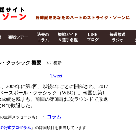
過去の
観戦ガイド
LINE
毎週放送
績
観戦ツアー
ブログ
コラム
＆選手名鑑
ラジオ
-
ール・クラシック 概要
3/23更新
Tweet
れ、2009年に第2回、以後4年ごとに開催され、2017
ベースボール・クラシック（WBC）。韓国は第1
の成績を残すも、前回の第3回は1次ラウンドで敗退
次Ｒで敗退した。
・
コラム
の生声メッセージも）
WBC公式プログラム
」の韓国項目を担当しています