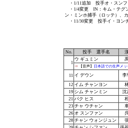
・1/11追加 投手オ・スン
・1/4変更 IN：キム・テグ
ン・ミンホ捕手（ロッテ）、
・11/30変更 投手イ・ヨ
No.
投手 選手名
ウ ギュミン
1
⇒
【音声】
日本語での生声メッ
イ デウン
李
11
12
イム チャンヨン
19
シム チャンミン
沈
21
パク ヒス
23
チャ ウチャン
26
オ スンファン
28
チャン ウォンジュン
29
チャン シファン
張