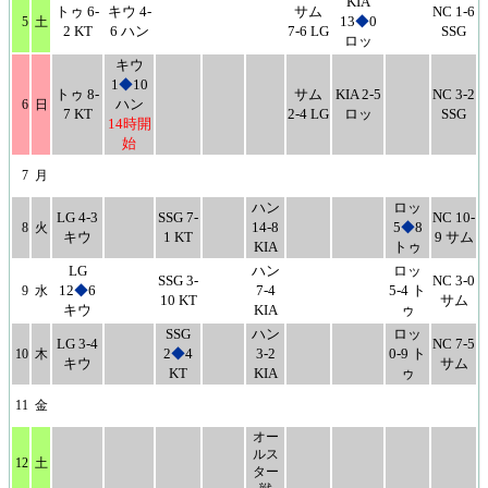
KIA
トゥ 6-
キウ 4-
サム
NC 1-6
13
◆
0
5
土
2 KT
6 ハン
7-6 LG
SSG
ロッ
キウ
1
◆
10
トゥ 8-
サム
KIA 2-5
NC 3-2
ハン
6
日
7 KT
2-4 LG
ロッ
SSG
14時開
始
7
月
ハン
ロッ
LG 4-3
SSG 7-
NC 10-
14-8
5
◆
8
8
火
キウ
1 KT
9 サム
KIA
トゥ
LG
ハン
ロッ
SSG 3-
NC 3-0
12
◆
6
7-4
5-4 ト
9
水
10 KT
サム
キウ
KIA
ゥ
SSG
ハン
ロッ
LG 3-4
NC 7-5
2
◆
4
3-2
0-9 ト
10
木
キウ
サム
KT
KIA
ゥ
11
金
オー
ルス
12
土
ター