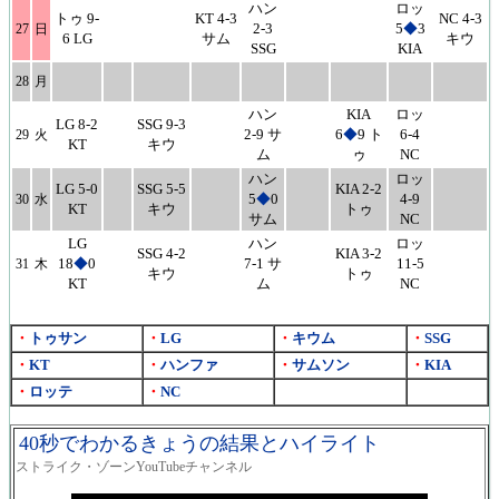
ハン
ロッ
トゥ 9-
KT 4-3
NC 4-3
2-3
5
◆
3
27
日
6 LG
サム
キウ
SSG
KIA
28
月
ハン
KIA
ロッ
LG 8-2
SSG 9-3
2-9 サ
6
◆
9 ト
6-4
29
火
KT
キウ
ム
ゥ
NC
ハン
ロッ
LG 5-0
SSG 5-5
KIA 2-2
5
◆
0
4-9
30
水
KT
キウ
トゥ
サム
NC
LG
ハン
ロッ
SSG 4-2
KIA 3-2
18
◆
0
7-1 サ
11-5
31
木
キウ
トゥ
KT
ム
NC
・
トゥサン
・
LG
・
キウム
・
SSG
・
KT
・
ハンファ
・
サムソン
・
KIA
・
ロッテ
・
NC
40秒でわかるきょうの結果とハイライト
ストライク・ゾーンYouTubeチャンネル