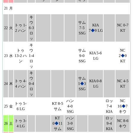
21
月
キ
ウ
サム
トゥ 1-
KIA
NC 0-7
6-3
7-5
22
火
2 ハン
7
◆
9 LG
KT
ロ
SSG
ッ
キ
トゥ
ウ
サム
NC
KIA 5-6
13-2 ハ
1-4
9-0
2
◆
9
23
水
LG
ン
ロ
SSG
KT
ッ
キ
ウ
サム
トゥ 4-
KIA 0-8
NC 4-5
0-4
1
◆
3
24
木
4 ハン
LG
KT
ロ
SSG
ッ
ハン
ロッ
NC
トゥ 5-
KT 8-5
4-0
7-4
16
◆
7
25
金
6 LG
サム
SSG
KIA
キウ
KT
ハン
ロッ
トゥ 3-
NC 8-6
0
◆
11
3-9
9-4
26
土
4 LG
キウ
サム
SSG
KIA