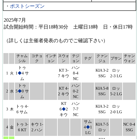
・
ポストシーズン
2025年7月
試合開始時間：平日18時30分 土曜日18時 日・休日17時
（詳しくは主催者発表のものでご確認下さい）
チャム
コチョ
インチ
スウォ
テジ
クァン
チャン
テグ
プサン
シル
ク
ョン
ン
ョン
ジュ
ウォン
トゥ
ハン
KT 3-
KIA 3-2
ロッ
1
◆
4 サ
8-4
1
火
7 キウ
SSG
2-3 LG
ム
NC
トゥ
ハン
KT 4-
KIA 5-8
ロッ
5
◆
0 サ
0-2
2
水
2 キウ
SSG
5-2 LG
ム
NC
KT
ハン
トゥ 4-
KIA 3-2
ロッ
6
◆
2
7-7
3
木
6 サム
SSG
2-0 LG
キウ
NC
サム
トゥ 3-
キウ 1-
KIA 7-5
NC 0-4
4
◆
1
4
金
6 KT
2 ハン
ロッ
SSG
LG