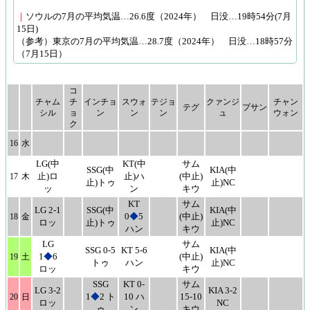
｜
ソウルの7月の平均気温…26.6度（2024年） 日没…19時54分(7月
15日)
（参考）東京の7月の平均気温…28.7度（2024年） 日没…18時57分
（7月15日）
コ
チャム
チ
インチョ
スウォ
テジョ
クァンジ
チャン
テグ
プサン
シル
ョ
ン
ン
ン
ュ
ウォン
ク
16
水
LG(中
KT(中
サム
SSG(中
KIA(中
止)ロ
止)ハ
(中止)
17
木
止)トゥ
止)NC
ッ
ン
キウ
KT
サム
LG 2-1
SSG(中
KIA(中
0
◆
5
(中止)
18
金
ロッ
止)トゥ
止)NC
ハン
キウ
LG
サム
SSG 0-5
KT 5-6
KIA(中
1
◆
6
(中止)
19
土
トゥ
ハン
止)NC
ロッ
キウ
SSG
KT 0-
サム
LG 3-2
KIA 3-2
1
◆
2 ト
10 ハ
15-10
20
日
ロッ
NC
ゥ
ン
キウ