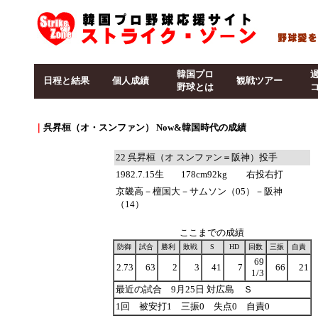
韓国プロ
日程と結果
個人成績
観戦ツアー
野球とは
｜
呉昇桓（オ・スンファン） Now&韓国時代の成績
22
呉昇桓
（オ スンファン＝阪神）投手
1982.7.15生
178cm92kg
右投右打
京畿高－檀国大－サムソン（05）－阪神
（14）
ここまでの成績
防御
試合
勝利
敗戦
S
HD
回数
三振
自責
69
2.73
63
2
3
41
7
66
21
1/3
最近の試合 9月25日 対広島 Ｓ
1回 被安打1 三振0 失点0 自責0