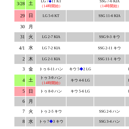
LG 7
◆
11 KT
SSG 7-6 KIA
土
3/28
（14時開始）
（14時開始）
日
29
LG 5-6 KT
SSG 11-6 KIA
30
月
31
火
LG 2-7 KIA
SSG 9-3 キウ
水
4/1
LG 7-2 KIA
SSG 2-11 キウ
2
木
LG 2-1 KIA
SSG 11-1 キウ
3
金
トゥ 6-11 ハン
キウ 5
◆
2 LG
トゥ 3-9 ハン
土
4
キウ 4-6 LG
（14時開始）
5
日
トゥ 8-0 ハン
キウ 5-6 LG
6
月
7
火
トゥ 2-5 キウ
SSG 2-6 ハン
8
水
トゥ 7
◆
3 キウ
SSG 3-4 ハン