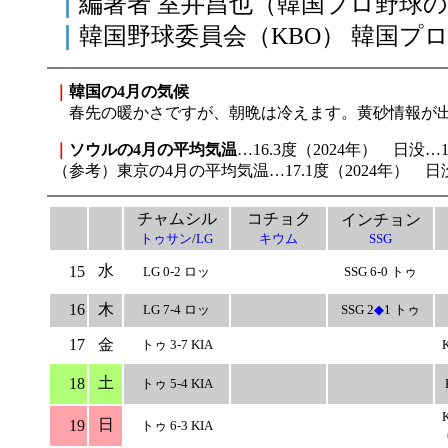
｜
編著者 室井昌也（韓国プロ野球
｜
韓国野球委員会（KBO） 韓国プ
｜
韓国の4月の気候
春先の暖かさですが、朝晩は冷えます。黄砂情報が出
｜
ソウルの4月の平均気温
…16.3度（2024年） 日没…1
（参考）東京の4月の平均気温…17.1度（2024年） 日没
チャムシル
コチョク
インチョン
トゥサン
/
LG
キウム
SSG
水
15
LG 0-2 ロッ
SSG 6-0 トゥ
16
木
LG 7-4 ロッ
SSG 2
◆
1 トゥ
17
金
トゥ 3-7 KIA
土
18
トゥ 5-4 KIA
日
19
トゥ 6-3 KIA