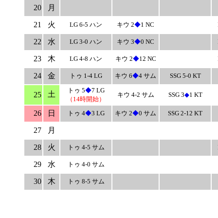
20
月
21
火
LG 6-5 ハン
キウ 2
◆
1 NC
22
水
LG 3-0 ハン
キウ 3
◆
0 NC
23
木
LG 4-8 ハン
キウ 2
◆
12 NC
24
金
トゥ 1-4 LG
キウ 6
◆
4 サム
SSG 5-0 KT
トゥ 5
◆
7 LG
土
25
キウ 4-2 サム
SSG 3
◆
1 KT
（14時開始）
26
日
トゥ 4
◆
3 LG
キウ 2
◆
0 サム
SSG 2-12 KT
27
月
28
火
トゥ 4-5 サム
29
水
トゥ 4-0 サム
30
木
トゥ 8-5 サム