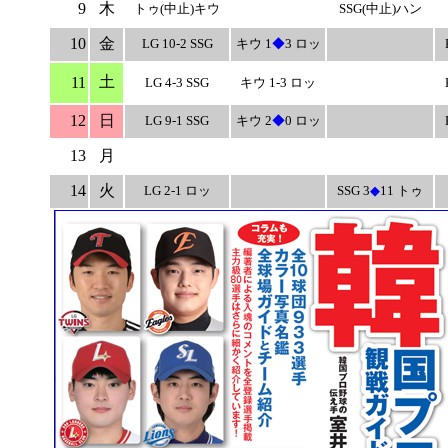
9
木
トゥ(中止)キウ
SSG(中止)ハン
10
金
LG 10-2 SSG
キウ 1
◆
3 ロッ
土
11
LG 4-3 SSG
キウ 1-3 ロッ
12
日
LG 9-1 SSG
キウ 2
◆
0 ロッ
13
月
14
火
LG 2-1 ロッ
SSG 3
◆
11 トゥ