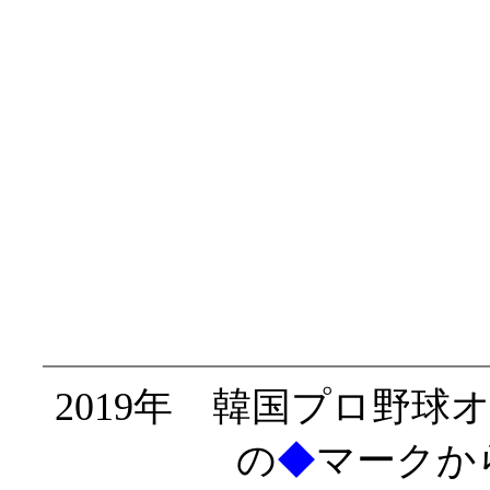
2019年 韓国プロ野
の
◆
マークか