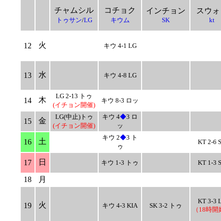
チャムシル
コチョク
インチョン
スウォ
トゥサン
/
LG
キウム
SK
kt
火
12
キウ 4-1 LG
水
13
キウ 4-8 LG
LG 2-13 トゥ
木
14
キウ 8-3 ロッ
(イチョン開催)
LG(中止)トゥ
キウ 4
◆
3 ロ
金
15
(イチョン開催)
ッ
キウ 2
◆
3 ト
土
16
KT 2-6 
ゥ
日
17
キウ 1-3 トゥ
KT 1-3 
18
月
KT 3-3 
火
19
キウ 4-3 KIA
SK 3-2 トゥ
（18時開