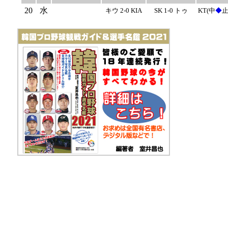
20
水
キウ 2-0 KIA
SK 1-0 トゥ
KT(中
◆
止