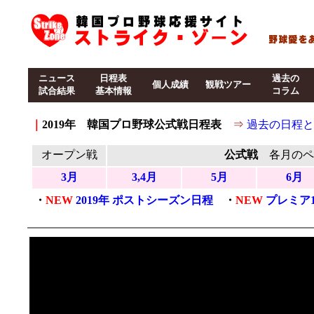
ニュース
日程表
過去の
個人成績
観戦ツアー
試合結果
基本情報
コラム
｜
2019年 韓国プロ野球公式戦日程表
⇒
過去の日程と結
オープン戦
公式戦
各月のペ
3月
3,4月
5月
6月
・
NEW
2019年 ポストシーズン日程
・
NEW
プレミア