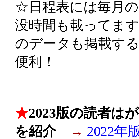
☆日程表には毎月の
没時間も載ってま
のデータも掲載す
便利！
-
★
2023版の読者
を紹介
→
2022