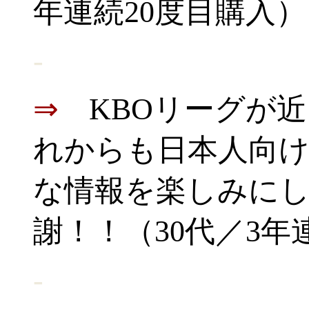
年連続20度目購入）
-
⇒
KBOリーグが
れからも日本人向
な情報を楽しみに
謝！！（30代／3年
-