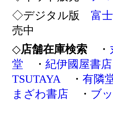
◇デジタル版
富
売中
◇
店舗在庫検索
・
堂
・
紀伊國屋書店
TSUTAYA
・
有隣
まざわ書店
・
ブ