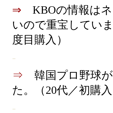
⇒
KBOの情報は
いので重宝していま
度目購入）
-
⇒
韓国プロ野球
た。（20代／初購
-