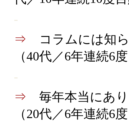
-
⇒
コラムには知
（40代／6年連続6
-
⇒
毎年本当にあ
（20代／6年連続6